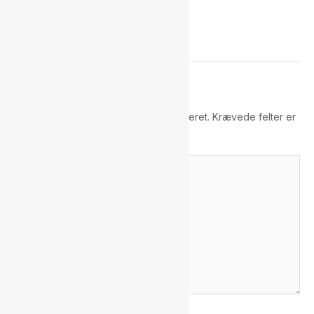
Skriv en kommentar
Din e-mailadresse vil ikke blive publiceret.
Krævede felter er
markeret med
*
Skriv
her..