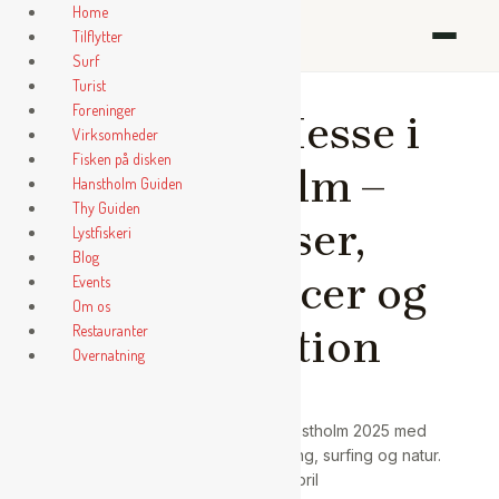
Gå
Home
ihanstholm
til
Tilflytter
indholdet
Surf
Turist
Foreninger
Outdoor Messe i
Virksomheder
Fisken på disken
Hanstholm –
Hanstholm Guiden
Thy Guiden
Oplevelser,
Lystfiskeri
Blog
konkurrencer og
Events
Om os
Restauranter
fiskeauktion
Overnatning