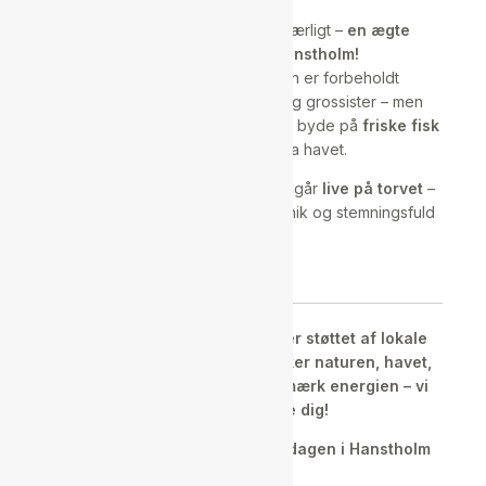
Afslut dagen med noget helt særligt –
en ægte
fiskeauktion midt i Hanstholm!
Det er normalt noget, der kun er forbeholdt
restauranter, fiskeforhandlere og grossister – men
denne gang får du mulighed for at byde på
friske fisk
og skaldyr
direkte fra havet.
Auktionen starter
kl. 15
og foregår
live på torvet
–
så kom i god tid og tag del i en unik og stemningsfuld
oplevelse.
Outdoor Messen i Hanstholm er støttet af lokale
kræfter – og er for dig, der elsker naturen, havet,
fællesskabet og Thy. Kom og mærk energien – vi
glæder os til at se dig!
Lørdag den 26. april – hele dagen i Hanstholm