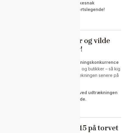
Lystfiskeri og fiskesnak
Mød en ægte vandsportslegende!
Konkurrencer og vilde
præmier!
Dagen byder også på en
udtrækningskonkurrence
hos de forskellige outdoor-stande og butikker – så kig
forbi, deltag, og vær klar til lodtrækningen senere på
dagen!
OBS: Du skal være til stede ved udtrækningen
for at kunne vinde.
Fiskeauktion kl. 15 på torvet