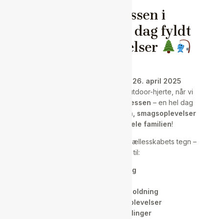
Outdoor Messen i
Hanstholm – En dag fyldt
med vilde oplevelser
Nu sker det – på
lørdag den 26. april 2025
forvandles Hanstholm til Thy’s outdoor-hjerte, når vi
byder velkommen til
Outdoor Messen
– en hel dag
spækket med
inspiration, action, smagsoplevelser
og sjove aktiviteter for hele familien
!
Glæd dig til en dag i naturens og fællesskabets tegn –
uanset om du er til:
Bueskydning
Bålmad
Trylleri og underholdning
Klatring og vilde oplevelser
Musik og fortællinger