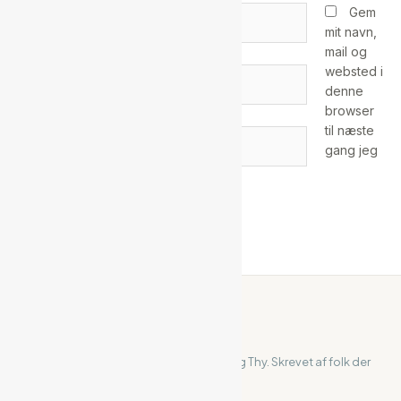
Dit
Gem
navn*
mit navn,
mail og
websted i
Din
denne
e-
browser
mail*
til næste
Websted
gang jeg
kommenterer.
ihanstholm
Din uafhængige guide til Hanstholm og Thy. Skrevet af folk der
bor og lever her.