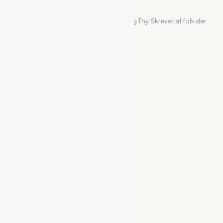
ihanstholm
Din uafhængige guide til Hanstholm og Thy. Skrevet af folk der
bor og lever her.
UDFORSK
Overnatning
Restauranter
Virksomheder
HANSTHOLM
Turist
Surf
Tilflytter
Foreninger
Events
INFO
Om os