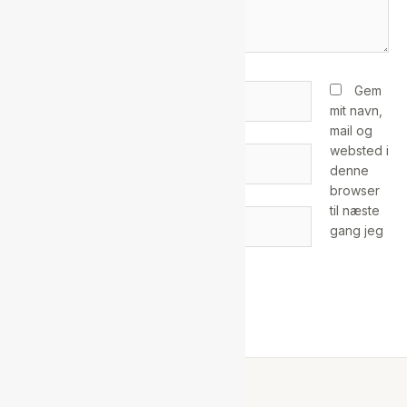
Dit
Gem
navn*
mit navn,
mail og
websted i
Din
denne
e-
browser
mail*
til næste
Websted
gang jeg
kommenterer.