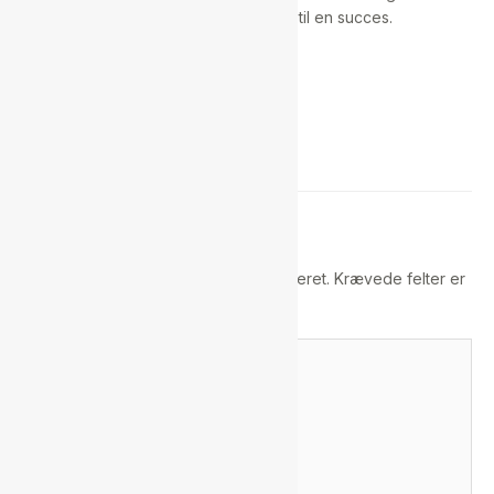
stemning og gør markedet til en succes.
Ses vi?
Skriv en kommentar
Din e-mailadresse vil ikke blive publiceret.
Krævede felter er
markeret med
*
Skriv
her..