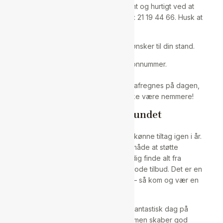
Tilmelding til markedet sker nemt og hurtigt ved at
sende en sms til Poul-Henrik på tlf.: 21 19 44 66. Husk at
angive:
Antal borde og stole, du ønsker til din stand.
Dit navn og telefonnummer.
Prisen pr. bord er kun 50 kr., som afregnes på dagen,
når du ankommer. Det kunne ikke være nemmere!
Støt Lokalsamfundet
Vi håber, I vil bakke op om dette skønne tiltag igen i år.
Markedet er en fantastisk måde at støtte
lokalsamfundet på og samtidig finde alt fra
genbrugsskatte til sjove fund og gode tilbud. Det er en
dag, der byder på noget for alle – så kom og vær en
del af det!
Vi glæder os til at se jer til en fantastisk dag på
Hanstholm Bytorv, hvor vi sammen skaber god