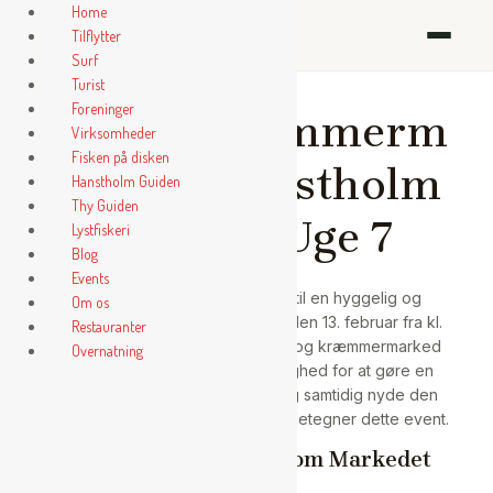
Gå
Home
ihanstholm
til
Tilflytter
indholdet
Surf
Turist
Foreninger
Loppe/Kræmmerm
Virksomheder
Fisken på disken
arked i Hanstholm
Hanstholm Guiden
Thy Guiden
Bytorv – Uge 7
Lystfiskeri
Blog
Events
Hanstholm Bytorv inviterer dig til en hyggelig og
Om os
handelssprudlende dag torsdag den 13. februar fra kl.
Restauranter
10-16, hvor det populære loppe- og kræmmermarked
Overnatning
løber af stablen. Her er der mulighed for at gøre en
god handel, finde unikke fund og samtidig nyde den
hyggelige stemning, der altid kendetegner dette event.
Praktisk Information om Markedet