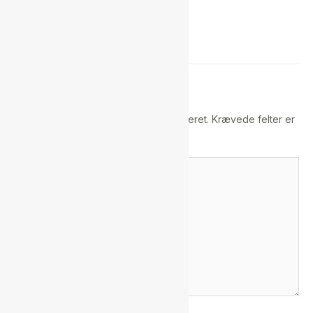
Skriv en kommentar
Din e-mailadresse vil ikke blive publiceret.
Krævede felter er
markeret med
*
Skriv
her..