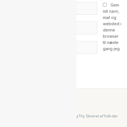
Dit
Gem
navn*
mit navn,
mail og
websted i
Din
denne
e-
browser
mail*
til næste
Websted
gang jeg
kommenterer.
ihanstholm
Din uafhængige guide til Hanstholm og Thy. Skrevet af folk der
bor og lever her.