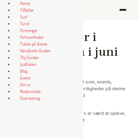
Gå
Home
ihanstholm
til
Tilflytter
indholdet
Surf
Turist
Foreninger
Det sker i
Virksomheder
Fisken på disken
Hanstholm i juni
Hanstholm Guiden
Thy Guiden
Lystfiskeri
Blog
Events
Vi har samlet en lille oversigt over, events,
Om os
begivenheder og Hanstholm Seværdigheder på denne
Restauranter
side i
juni
måned.
Overnatning
Vil du læse mere om hvad der ellers er værd at opleve,
så læs med
her
LÆS MERE HER